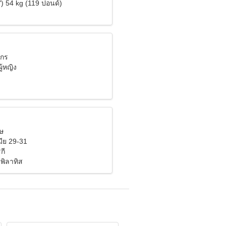
) 54 kg (119 ปอนด์)
งกร
ู้หญิง
มษ
ีย 29-31
กี
พิลาทิส