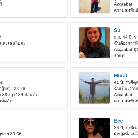
ี
Akçaabat
ความสัมพันธ
Su
์
อายุ 44 ปี, รา
ำและเล่นโยคะ
ฉันต้องการที่
Akçaabat ตุร
รักแท้
Murat
ถุน
41 ปี, ราศีตุล
ผู้หญิง 23-28
ฉันเป็นเจ้าหน
) 86 kg (189 ปอนด์)
Akçaabat
นท์คลับ
ความสัมพันธ์ท
Ece
26 ปี, ราศีเม
ผู้ชาย 30-36
ผู้หญิงที่อ่