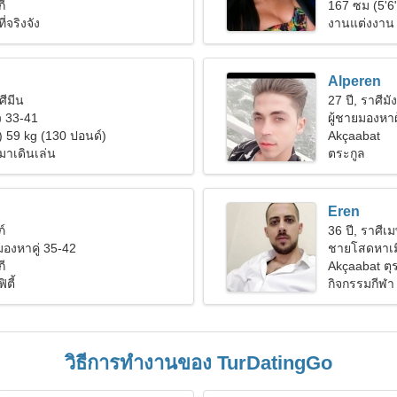
ี
167 ซม (5'6"
่จริงจัง
งานแต่งงาน
Alperen
ศีมีน
27 ปี, ราศีมั
 33-41
ผู้ชายมองหาผ
) 59 kg (130 ปอนด์)
Akçaabat
มาเดินเล่น
ตระกูล
Eren
ภ์
36 ปี, ราศีเ
งมองหาคู่ 35-42
ชายโสดหาเม
ี
Akçaabat ตุร
ตี้
กิจกรรมกีฬา 
วิธีการทำงานของ TurDatingGo