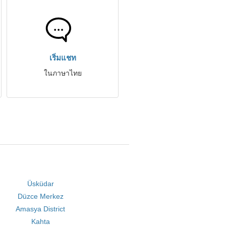
เริ่มแชท
ในภาษาไทย
Üsküdar
Düzce Merkez
Amasya District
Kahta