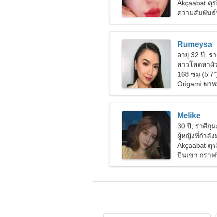
Akçaabat ตุรก
ความสัมพันธ์ที
Rumeysa
อายุ 32 ปี, รา
สาวโสดหาผัว
168 ซม (5'7"
Origami พาห
Melike
30 ปี, ราศีกุม
ผู้หญิงที่กำลั
Akçaabat ตุรก
ปีนเขา กราฟฟิ