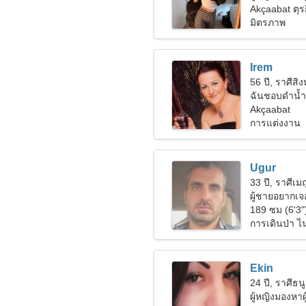
Akçaabat ตุรก
มิตรภาพ
Irem
56 ปี, ราศีสิงห
ฉันชอบดำน้
Akçaabat
การแต่งงาน
Ugur
33 ปี, ราศีเม
ผู้ชายอยากเจอ
189 ซม (6'3"
การเดินป่า ไ
Ekin
24 ปี, ราศีธนู
ผู้หญิงมองหา