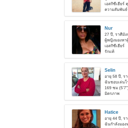
เอสกิซีเฮียร์ ต
ความสัมพันธ์
Nur
27 ปี, ราศีมั
ผู้หญิงมองหาผ
เอสกิซีเฮียร์
รักแท้
Selin
อายุ 58 ปี, รา
ฉันชอบเล่นโ
169 ซม (5'7"
มิตรภาพ
Hatice
อายุ 44 ปี, รา
ฉันกำลังมองห