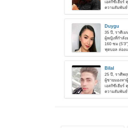
ร่วมกัน
เอสกิซีเฮียร์ ต
ความสัมพันธ์ที
Duygu
35 ปี, ราศีเม
ผู้หญิงที่กำลั
160 ซม (5'3"
ฟุตบอล ล่องแ
Bilal
25 ปี, ราศีพ
ผู้ชายมองหาผู
เอสกิซีเฮียร์ ต
ความสัมพันธ์ท