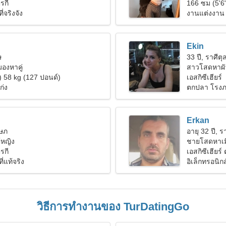
ุรกี
166 ซม (5'6"
่จริงจัง
งานแต่งงาน
Ekin
ษ
33 ปี, ราศีตุล
งมองหาคู่
สาวโสดหาผั
) 58 kg (127 ปอนด์)
เอสกิซีเฮียร์
ก่ง
ตกปลา โรงภ
Erkan
ฤษภ
อายุ 32 ปี, รา
้หญิง
ชายโสดหาเม
ุรกี
เอสกิซีเฮียร์ 
ี่แท้จริง
อิเล็กทรอนิก
วิธีการทำงานของ TurDatingGo