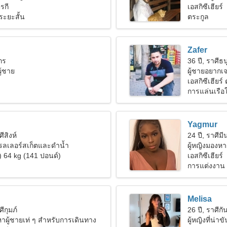
ุรกี
เอสกิซีเฮียร์
ระยะสั้น
ตระกูล
Zafer
งกร
36 ปี, ราศีธน
ู้ชาย
ผู้ชายอยากเจ
เอสกิซีเฮียร์ 
การแล่นเรือใ
Yagmur
ศีสิงห์
24 ปี, ราศีมี
รลเลอร์สเก็ตและดำน้ำ
ผู้หญิงมองหา
) 64 kg (141 ปอนด์)
เอสกิซีเฮียร์
การแต่งงาน
Melisa
ศีกุมภ์
26 ปี, ราศีกัน
าผู้ชายเท่ ๆ สำหรับการเดินทาง
ผู้หญิงที่น่า