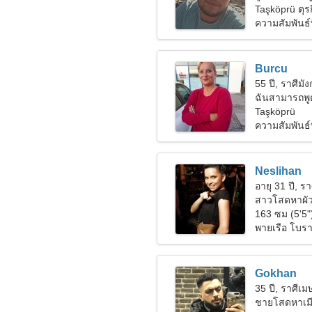
Taşköprü ตุรก
ความสัมพันธ์ท
Burcu
55 ปี, ราศีมั
ฉันสามารถพูด
Taşköprü
ความสัมพันธ์ที
Neslihan
อายุ 31 ปี, รา
สาวโสดหาผั
163 ซม (5'5"
พายเรือ โบร
Gokhan
35 ปี, ราศีเม
ชายโสดหาเม