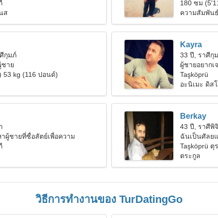
ี
180 ซม (5'1
เนส
ความสัมพันธ
Kayra
ศีกุมภ์
33 ปี, ราศีกุม
ู้ชาย
ผู้ชายอยากเจ
) 53 kg (116 ปอนด์)
Taşköprü
อะนิเมะ ดิสโ
Berkay
ก
43 ปี, ราศีพิจ
ผู้ชายที่ซื่อสัตย์เพื่อความ
ฉันเป็นศัลยแพ
ี
Taşköprü ตุร
ตระกูล
วิธีการทำงานของ TurDatingGo