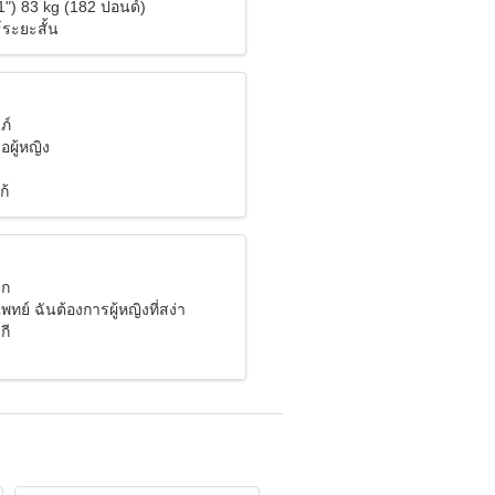
1") 83 kg (182 ปอนด์)
์ระยะสั้น
ภ์
อผู้หญิง
ก้
ิก
ทย์ ฉันต้องการผู้หญิงที่สง่า
กี