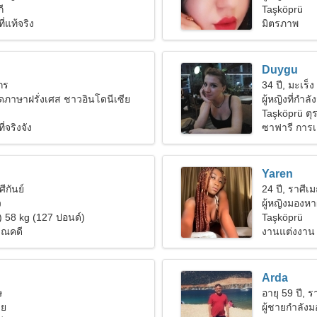
ี
Taşköprü
ี่แท้จริง
มิตรภาพ
Duygu
งกร
34 ปี, มะเร็ง
ภาษาฝรั่งเศส ชาวอินโดนีเซีย
ผู้หญิงที่กำล
Taşköprü ตุร
่จริงจัง
ซาฟารี การเ
Yaren
ศีกันย์
24 ปี, ราศีเม
ว
ผู้หญิงมองหา
) 58 kg (127 ปอนด์)
Taşköprü
าณคดี
งานแต่งงาน
Arda
ษ
อายุ 59 ปี, ร
ีย
ผู้ชายกำลัง