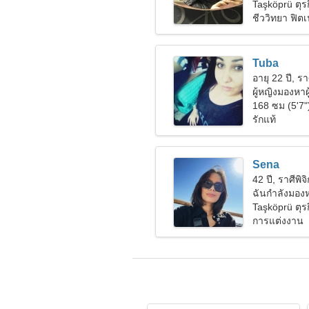
Taşköprü ตุรก
ชีววิทยา ฟิต
Tuba
อายุ 22 ปี, รา
ผู้หญิงมองหาผ
168 ซม (5'7"
รักแท้
Sena
42 ปี, ราศีพิจิ
ฉันกำลังมองหา
สนุกสนาน
Taşköprü ตุรก
การแต่งงาน