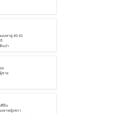
ังมองหาคู่ 40-41
กี
ดินป่า
ถุน
ผู้ชาย
าศีมีน
มองหาหญิงชรา