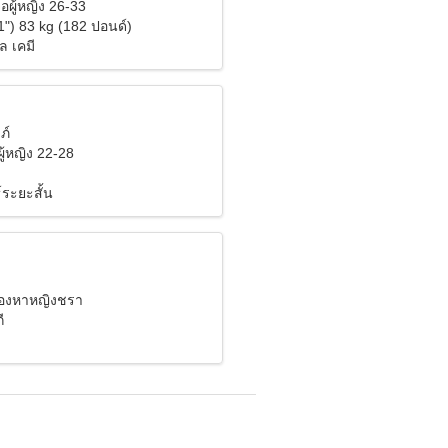
อผู้หญิง 26-33
1") 83 kg (182 ปอนด์)
ล เคมี
ภ์
ู้หญิง 22-28
์ระยะสั้น
มองหาหญิงชรา
ี