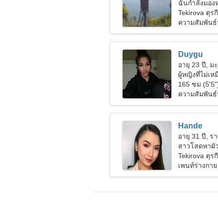
ฉันกำลังมองหา
Tekirova ตุรกี
ความสัมพันธ์ท
Duygu
อายุ 23 ปี, มะ
ผู้หญิงที่ไม
รัก
165 ซม (5'5"
ความสัมพันธ์ที
Hande
อายุ 31 ปี, รา
สาวโสดหาผั
Tekirova ตุรกี
เพนท์ร่างกา