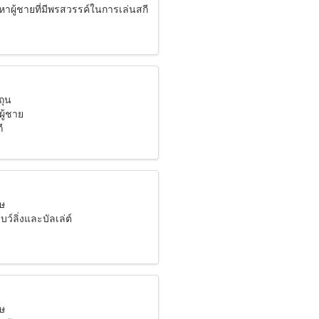
าผู้ชายที่มีพรสวรรค์ในการเล่นสกี
ถุน
ผู้ชาย
ี
มษ
ว์ลิ่งและบัลเล่ต์
มษ