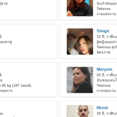
ู้ชาย
ฉันกำลังมองห
ด้วยกัน
Tekirova
งานแต่งงาน
Simge
ย์
25 ปี, ราศีเม
งมองหาคู่
ผู้หญิงมองหา
Tekirova ตุรก
มิตรภาพ
Meryem
ย์
55 ปี, ราศีเ
ีย
ฉันชอบเล่นโบ
) 85 kg (187 ปอนด์)
Tekirova
ระกอบการ
การแต่งงาน
Murat
ถุน
35 ปี, ราศีเ