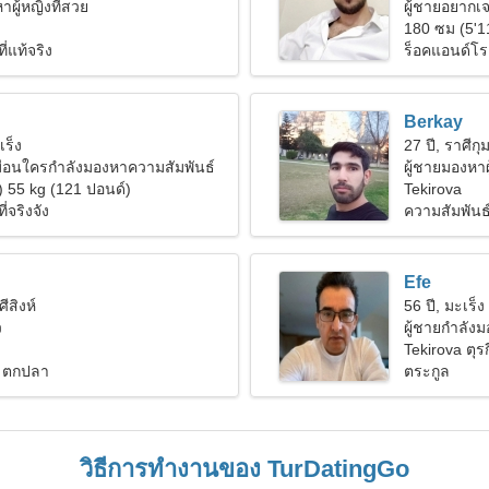
ผู้หญิงที่สวย
ผู้ชายอยากเจ
180 ซม (5'1
ี่แท้จริง
ร็อคแอนด์โร
Berkay
เร็ง
27 ปี, ราศีกุม
่เหมือนใครกำลังมองหาความสัมพันธ์
ผู้ชายมองหาผ
) 55 kg (121 ปอนด์)
Tekirova
่จริงจัง
ความสัมพันธ
Efe
ศีสิงห์
56 ปี, มะเร็ง
ว
ผู้ชายกำลัง
Tekirova ตุรก
ย ตกปลา
ตระกูล
วิธีการทำงานของ TurDatingGo