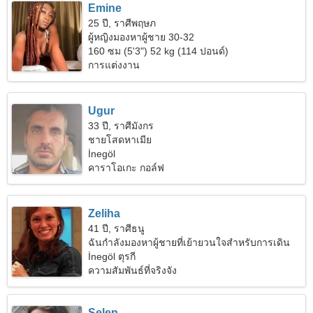
Emine
25 ปี, ราศีพฤษภ
ผู้หญิงมองหาผู้ชาย 30-32
160 ซม (5'3") 52 kg (114 ปอนด์)
การแต่งงาน
Ugur
33 ปี, ราศีมังกร
ชายโสดหาเมีย
İnegöl
คาราโอเกะ กอล์ฟ
Zeliha
41 ปี, ราศีธนู
ฉันกำลังมองหาผู้ชายที่เย้ายวนใจสำหรับการเดิน
ทางร่วมกัน
İnegöl ตุรกี
ความสัมพันธ์ที่จริงจัง
Selen