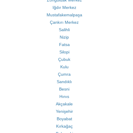
Zonguldak Merkez
Iğdır Merkez
Mustafakemalpaşa
Çankırı Merkez
Salihli
Nizip
Fatsa
Silopi
Çubuk
Kulu
Çumra
Sandıklı
Besni
Hınıs
Akçakale
Yenişehir
Boyabat
Kırkağaç