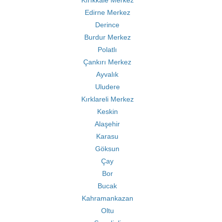
Kırıkkale Merkez
Edirne Merkez
Derince
Burdur Merkez
Polatlı
Çankırı Merkez
Ayvalık
Uludere
Kırklareli Merkez
Keskin
Alaşehir
Karasu
Göksun
Çay
Bor
Bucak
Kahramankazan
Oltu